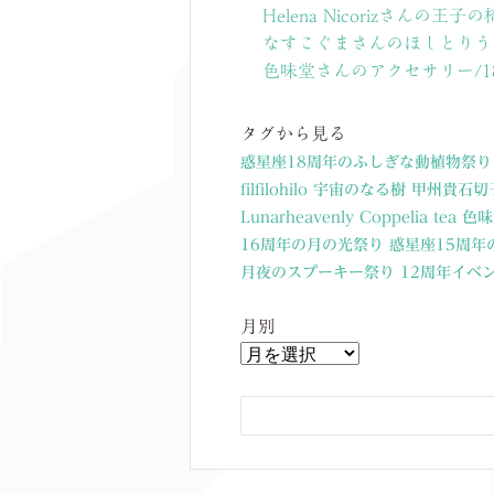
Helena Nicorizさんの王子
なすこぐまさんのほしとりう
色味堂さんのアクセサリー/
タグから見る
惑星座18周年のふしぎな動植物祭り
filfilohilo
宇宙のなる樹
甲州貴石切
Lunarheavenly
Coppelia tea
色味
16周年の月の光祭り
惑星座15周年
月夜のスプーキー祭り
12周年イベ
月別
月
別