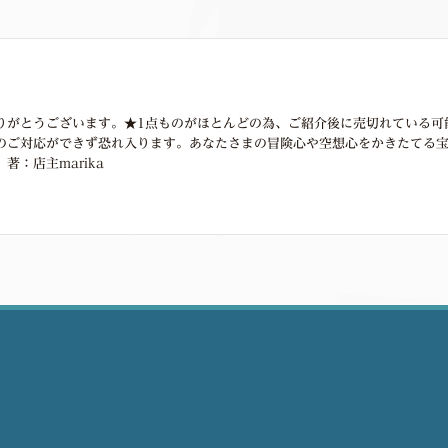
りがとうございます。★1点ものがほとんどの為、ご紹介後に売切れている可
のご対応ができず恐れ入ります。あなたさまの冒険心や空想心をかきたてる
著：店主marika