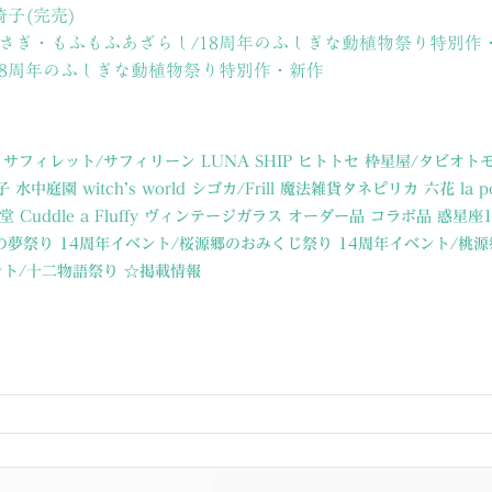
の椅子(完売)
さぎ・もふもふあざらし/18周年のふしぎな動植物祭り特別作
18周年のふしぎな動植物祭り特別作・新作
サフィレット/サフィリーン
LUNA SHIP
ヒトトセ
枠星屋/タビオト
子
水中庭園
witch’s world
シゴカ/Frill
魔法雑貨タネピリカ
六花
la p
堂
Cuddle a Fluffy
ヴィンテージガラス
オーダー品
コラボ品
惑星座
の夢祭り
14周年イベント/桜源郷のおみくじ祭り
14周年イベント/桃
ント/十二物語祭り
☆掲載情報