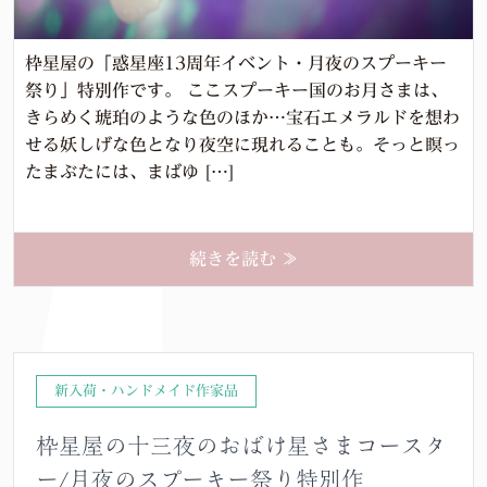
枠星屋の「惑星座13周年イベント・月夜のスプーキー
祭り」特別作です。 ここスプーキー国のお月さまは、
きらめく琥珀のような色のほか…宝石エメラルドを想わ
せる妖しげな色となり夜空に現れることも。そっと瞑っ
たまぶたには、まばゆ […]
続きを読む ≫
新入荷・ハンドメイド作家品
枠星屋の十三夜のおばけ星さまコースタ
ー/月夜のスプーキー祭り特別作