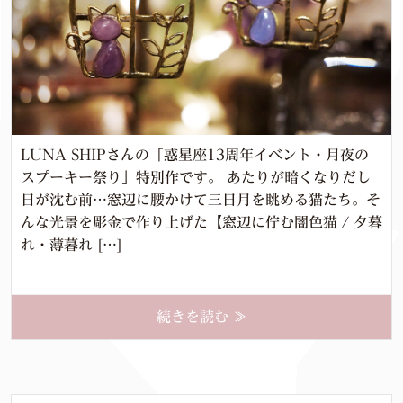
LUNA SHIPさんの「惑星座13周年イベント・月夜の
スプーキー祭り」特別作です。 あたりが暗くなりだし
日が沈む前…窓辺に腰かけて三日月を眺める猫たち。そ
んな光景を彫金で作り上げた【窓辺に佇む闇色猫 / 夕暮
れ・薄暮れ […]
続きを読む ≫