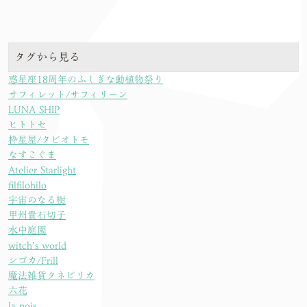
タグから見る
惑星座18周年のふしぎな動植物祭り
サフィレット/サフィリーン
LUNA SHIP
ヒトトセ
枠星屋/タビオトモ
なすこぐま
Atelier Starlight
filfilohilo
宇宙のなる樹
甲州貴石切子
水中庭園
witch’s world
シゴカ/Frill
魔法雑貨タネピリカ
六花
la pois