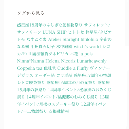
タグから見る
惑星座18周年のふしぎな動植物祭り
サフィレット/
サフィリーン
LUNA SHIP
ヒトトセ
枠星屋/タビオ
トモ
なすこぐま
Atelier Starlight
filfilohilo
宇宙の
なる樹
甲州貴石切子
水中庭園
witch’s world
シゴ
カ/Frill
魔法雑貨タネピリカ
六花
la pois
Ninna*Nanna
Helena Nicoriz
Lunarheavenly
Coppelia tea
色味堂
Cuddle a Fluffy
ヴィンテー
ジガラス
オーダー品
コラボ品
惑星座17周年の空想
レトロ喫茶祭り
惑星座16周年の月の光祭り
惑星座
15周年の夢祭り
14周年イベント/桜源郷のおみくじ
祭り
14周年イベント/桃源郷のおみくじ祭り
13周
年イベント/月夜のスプーキー祭り
12周年イベン
ト/十二物語祭り
☆掲載情報