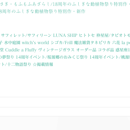
さぎ・もふもふあざらし/18周年のふしぎな動植物祭り特別作
18周年のふしぎな動植物祭り特別作・新作
サフィレット/サフィリーン
LUNA SHIP
ヒトトセ
枠星屋/タビオト
子
水中庭園
witch’s world
シゴカ/Frill
魔法雑貨タネピリカ
六花
la p
堂
Cuddle a Fluffy
ヴィンテージガラス
オーダー品
コラボ品
惑星座
の夢祭り
14周年イベント/桜源郷のおみくじ祭り
14周年イベント/桃
ント/十二物語祭り
☆掲載情報