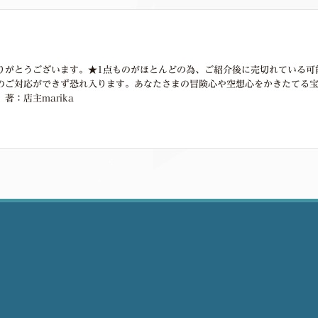
りがとうございます。★1点ものがほとんどの為、ご紹介後に売切れている可
のご対応ができず恐れ入ります。あなたさまの冒険心や空想心をかきたてる
著：店主marika