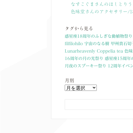
なすこぐまさんのほしとりう
色味堂さんのアクセサリー/
タグから見る
惑星座18周年のふしぎな動植物祭り
filfilohilo
宇宙のなる樹
甲州貴石切
Lunarheavenly
Coppelia tea
色味
16周年の月の光祭り
惑星座15周年
月夜のスプーキー祭り
12周年イベ
月別
月
別