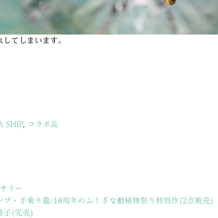
れしてしまいます。
 SHIP
,
コラボ品
クセサリー
スランプ・手乗り龍/18周年のふしぎな動植物祭り特別作(2点販売)
の椅子(完売)