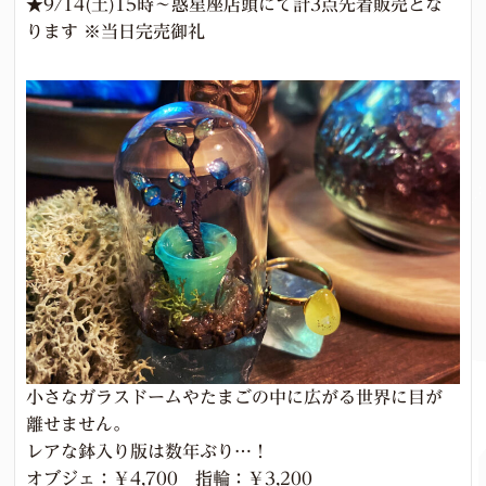
★9/14(土)15時～惑星座店頭にて計3点先着販売とな
ります ※当日完売御礼
小さなガラスドームやたまごの中に広がる世界に目が
離せません。
レアな鉢入り版は数年ぶり…！
オブジェ：￥4,700 指輪：￥3,200