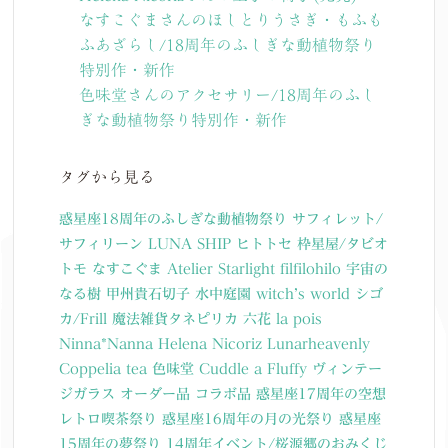
なすこぐまさんのほしとりうさぎ・もふも
ふあざらし/18周年のふしぎな動植物祭り
特別作・新作
色味堂さんのアクセサリー/18周年のふし
ぎな動植物祭り特別作・新作
タグから見る
惑星座18周年のふしぎな動植物祭り
サフィレット/
サフィリーン
LUNA SHIP
ヒトトセ
枠星屋/タビオ
トモ
なすこぐま
Atelier Starlight
filfilohilo
宇宙の
なる樹
甲州貴石切子
水中庭園
witch’s world
シゴ
カ/Frill
魔法雑貨タネピリカ
六花
la pois
Ninna*Nanna
Helena Nicoriz
Lunarheavenly
Coppelia tea
色味堂
Cuddle a Fluffy
ヴィンテー
ジガラス
オーダー品
コラボ品
惑星座17周年の空想
レトロ喫茶祭り
惑星座16周年の月の光祭り
惑星座
15周年の夢祭り
14周年イベント/桜源郷のおみくじ