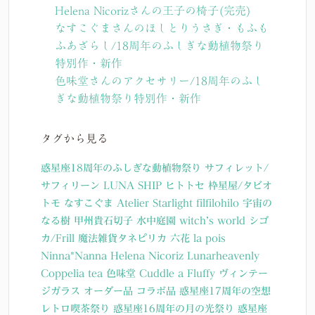
Helena Nicorizさんの王子の椅子(完売)
なすこぐまさんのほしとりうさぎ・もふも
ふあざらし/18周年のふしぎな動植物祭り
特別作・新作
色味堂さんのアクセサリー/18周年のふし
ぎな動植物祭り特別作・新作
タグから見る
惑星座18周年のふしぎな動植物祭り
サフィレット/
サフィリーン
LUNA SHIP
ヒトトセ
枠星屋/タビオ
トモ
なすこぐま
Atelier Starlight
filfilohilo
宇宙の
なる樹
甲州貴石切子
水中庭園
witch’s world
シゴ
カ/Frill
魔法雑貨タネピリカ
六花
la pois
Ninna*Nanna
Helena Nicoriz
Lunarheavenly
Coppelia tea
色味堂
Cuddle a Fluffy
ヴィンテー
ジガラス
オーダー品
コラボ品
惑星座17周年の空想
レトロ喫茶祭り
惑星座16周年の月の光祭り
惑星座