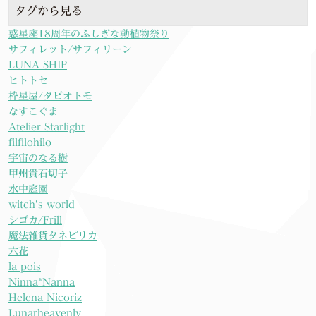
タグから見る
惑星座18周年のふしぎな動植物祭り
サフィレット/サフィリーン
LUNA SHIP
ヒトトセ
枠星屋/タビオトモ
なすこぐま
Atelier Starlight
filfilohilo
宇宙のなる樹
甲州貴石切子
水中庭園
witch’s world
シゴカ/Frill
魔法雑貨タネピリカ
六花
la pois
Ninna*Nanna
Helena Nicoriz
Lunarheavenly