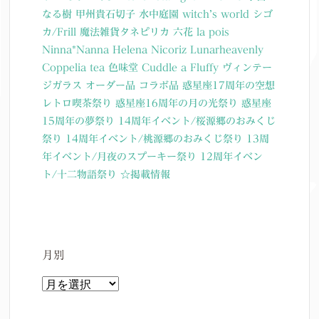
なる樹
甲州貴石切子
水中庭園
witch’s world
シゴ
カ/Frill
魔法雑貨タネピリカ
六花
la pois
Ninna*Nanna
Helena Nicoriz
Lunarheavenly
Coppelia tea
色味堂
Cuddle a Fluffy
ヴィンテー
ジガラス
オーダー品
コラボ品
惑星座17周年の空想
レトロ喫茶祭り
惑星座16周年の月の光祭り
惑星座
15周年の夢祭り
14周年イベント/桜源郷のおみくじ
祭り
14周年イベント/桃源郷のおみくじ祭り
13周
年イベント/月夜のスプーキー祭り
12周年イベン
ト/十二物語祭り
☆掲載情報
月別
月
別