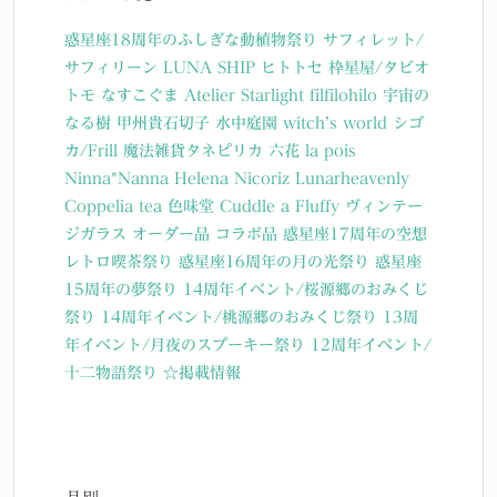
惑星座18周年のふしぎな動植物祭り
サフィレット/
サフィリーン
LUNA SHIP
ヒトトセ
枠星屋/タビオ
トモ
なすこぐま
Atelier Starlight
filfilohilo
宇宙の
なる樹
甲州貴石切子
水中庭園
witch’s world
シゴ
カ/Frill
魔法雑貨タネピリカ
六花
la pois
Ninna*Nanna
Helena Nicoriz
Lunarheavenly
Coppelia tea
色味堂
Cuddle a Fluffy
ヴィンテー
ジガラス
オーダー品
コラボ品
惑星座17周年の空想
レトロ喫茶祭り
惑星座16周年の月の光祭り
惑星座
15周年の夢祭り
14周年イベント/桜源郷のおみくじ
祭り
14周年イベント/桃源郷のおみくじ祭り
13周
年イベント/月夜のスプーキー祭り
12周年イベント/
十二物語祭り
☆掲載情報