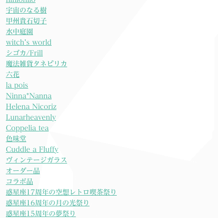
宇宙のなる樹
甲州貴石切子
水中庭園
witch’s world
シゴカ/Frill
魔法雑貨タネピリカ
六花
la pois
Ninna*Nanna
Helena Nicoriz
Lunarheavenly
Coppelia tea
色味堂
Cuddle a Fluffy
ヴィンテージガラス
オーダー品
コラボ品
惑星座17周年の空想レトロ喫茶祭り
惑星座16周年の月の光祭り
惑星座15周年の夢祭り