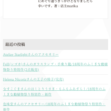
にめぐり逢うきっかけとなりましたら
幸いです。著：店主marika
最近の投稿
Atelier Starlightさんのアクセサリー
Frill(シゴカ)さんのガラスランプ・手乗り龍/18周年のふしぎな動植
物祭り特別作(2点販売)
Helena Nicorizさんの王子の椅子(完売)
なすこぐまさんのほしとりうさぎ・もふもふあざらし/18周年のふ
しぎな動植物祭り特別作・新作
色味堂さんのアクセサリー/18周年のふしぎな動植物祭り特別作・
新作