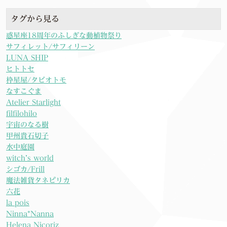
タグから見る
惑星座18周年のふしぎな動植物祭り
サフィレット/サフィリーン
LUNA SHIP
ヒトトセ
枠星屋/タビオトモ
なすこぐま
Atelier Starlight
filfilohilo
宇宙のなる樹
甲州貴石切子
水中庭園
witch’s world
シゴカ/Frill
魔法雑貨タネピリカ
六花
la pois
Ninna*Nanna
Helena Nicoriz