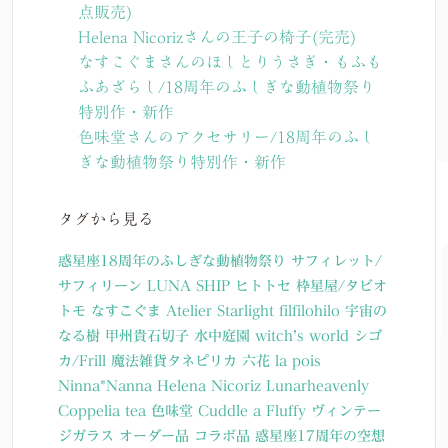
点販売)
Helena Nicorizさんの王子の椅子(完売)
なすこぐまさんのほしとりうさぎ・もふも
ふあざらし/18周年のふしぎな動植物祭り
特別作・新作
色味堂さんのアクセサリー/18周年のふし
ぎな動植物祭り特別作・新作
タグから見る
惑星座18周年のふしぎな動植物祭り
サフィレット/
サフィリーン
LUNA SHIP
ヒトトセ
枠星屋/タビオ
トモ
なすこぐま
Atelier Starlight
filfilohilo
宇宙の
なる樹
甲州貴石切子
水中庭園
witch’s world
シゴ
カ/Frill
魔法雑貨タネピリカ
六花
la pois
Ninna*Nanna
Helena Nicoriz
Lunarheavenly
Coppelia tea
色味堂
Cuddle a Fluffy
ヴィンテー
ジガラス
オーダー品
コラボ品
惑星座17周年の空想