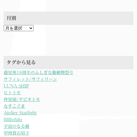
月別
月
別
タグから見る
惑星座18周年のふしぎな動植物祭り
サフィレット/サフィリーン
LUNA SHIP
ヒトトセ
枠星屋/タビオトモ
なすこぐま
Atelier Starlight
filfilohilo
宇宙のなる樹
甲州貴石切子