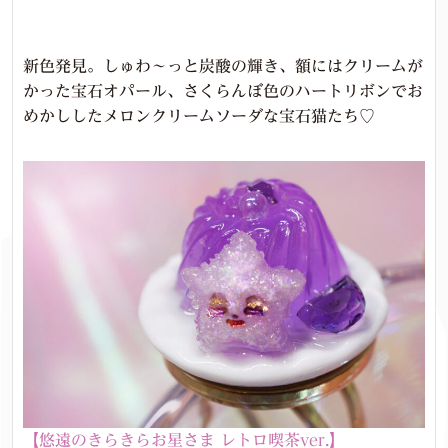
新色発見。しゅわ～っと炭酸の輝き、額にはクリームが
かった宝石オパール、さくらんぼ色のハートリボンでお
めかししたメロンクリームソーダな宝石猫たち♡
【悠遠のきらきらお星さま レトロ喫茶ver.】