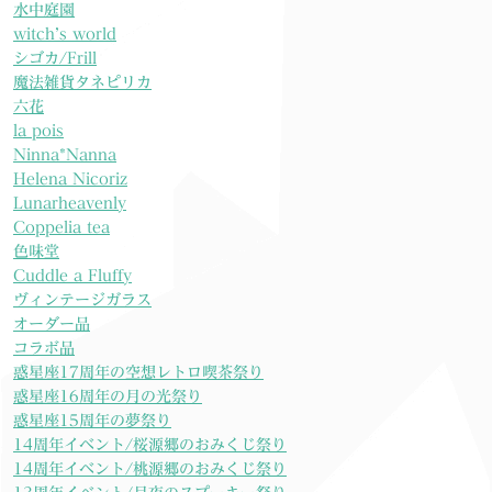
水中庭園
witch’s world
シゴカ/Frill
魔法雑貨タネピリカ
六花
la pois
Ninna*Nanna
Helena Nicoriz
Lunarheavenly
Coppelia tea
色味堂
Cuddle a Fluffy
ヴィンテージガラス
オーダー品
コラボ品
惑星座17周年の空想レトロ喫茶祭り
惑星座16周年の月の光祭り
惑星座15周年の夢祭り
14周年イベント/桜源郷のおみくじ祭り
14周年イベント/桃源郷のおみくじ祭り