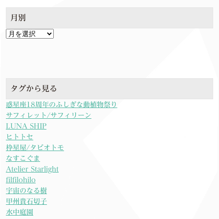
月別
月
別
タグから見る
惑星座18周年のふしぎな動植物祭り
サフィレット/サフィリーン
LUNA SHIP
ヒトトセ
枠星屋/タビオトモ
なすこぐま
Atelier Starlight
filfilohilo
宇宙のなる樹
甲州貴石切子
水中庭園