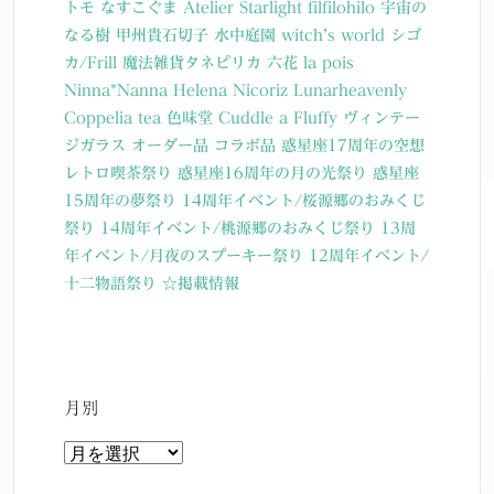
トモ
なすこぐま
Atelier Starlight
filfilohilo
宇宙の
なる樹
甲州貴石切子
水中庭園
witch’s world
シゴ
カ/Frill
魔法雑貨タネピリカ
六花
la pois
Ninna*Nanna
Helena Nicoriz
Lunarheavenly
Coppelia tea
色味堂
Cuddle a Fluffy
ヴィンテー
ジガラス
オーダー品
コラボ品
惑星座17周年の空想
レトロ喫茶祭り
惑星座16周年の月の光祭り
惑星座
15周年の夢祭り
14周年イベント/桜源郷のおみくじ
祭り
14周年イベント/桃源郷のおみくじ祭り
13周
年イベント/月夜のスプーキー祭り
12周年イベント/
十二物語祭り
☆掲載情報
月別
月
別