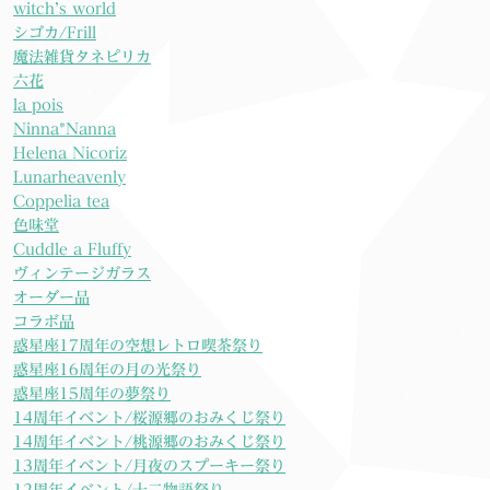
witch’s world
シゴカ/Frill
魔法雑貨タネピリカ
六花
la pois
Ninna*Nanna
Helena Nicoriz
Lunarheavenly
Coppelia tea
色味堂
Cuddle a Fluffy
ヴィンテージガラス
オーダー品
コラボ品
惑星座17周年の空想レトロ喫茶祭り
惑星座16周年の月の光祭り
惑星座15周年の夢祭り
14周年イベント/桜源郷のおみくじ祭り
14周年イベント/桃源郷のおみくじ祭り
13周年イベント/月夜のスプーキー祭り
12周年イベント/十二物語祭り