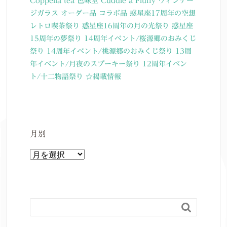
Coppelia tea
色味堂
Cuddle a Fluffy
ヴィンテー
ジガラス
オーダー品
コラボ品
惑星座17周年の空想
レトロ喫茶祭り
惑星座16周年の月の光祭り
惑星座
15周年の夢祭り
14周年イベント/桜源郷のおみくじ
祭り
14周年イベント/桃源郷のおみくじ祭り
13周
年イベント/月夜のスプーキー祭り
12周年イベン
ト/十二物語祭り
☆掲載情報
月別
月
別
