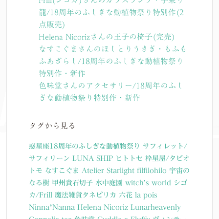
Frill(シゴカ)さんのガラスランプ・手乗り
龍/18周年のふしぎな動植物祭り特別作(2
点販売)
Helena Nicorizさんの王子の椅子(完売)
なすこぐまさんのほしとりうさぎ・もふも
ふあざらし/18周年のふしぎな動植物祭り
特別作・新作
色味堂さんのアクセサリー/18周年のふし
ぎな動植物祭り特別作・新作
タグから見る
惑星座18周年のふしぎな動植物祭り
サフィレット/
サフィリーン
LUNA SHIP
ヒトトセ
枠星屋/タビオ
トモ
なすこぐま
Atelier Starlight
filfilohilo
宇宙の
なる樹
甲州貴石切子
水中庭園
witch’s world
シゴ
カ/Frill
魔法雑貨タネピリカ
六花
la pois
Ninna*Nanna
Helena Nicoriz
Lunarheavenly