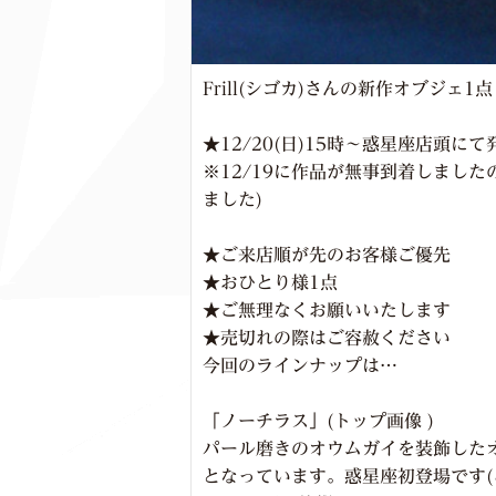
Frill(シゴカ)さんの新作オブジ
★12/20(日)15時～惑星座店頭に
※12/19に作品が無事到着しました
ました)
★ご来店順が先のお客様ご優先
★おひとり様1点
★ご無理なくお願いいたします
★売切れの際はご容赦ください
今回のラインナップは…
「ノーチラス」(トップ画像 )
パール磨きのオウムガイを装飾した
となっています。惑星座初登場です