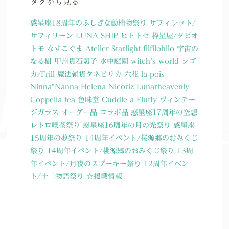
タグから見る
惑星座18周年のふしぎな動植物祭り
サフィレット/
サフィリーン
LUNA SHIP
ヒトトセ
枠星屋/タビオ
トモ
なすこぐま
Atelier Starlight
filfilohilo
宇宙の
なる樹
甲州貴石切子
水中庭園
witch’s world
シゴ
カ/Frill
魔法雑貨タネピリカ
六花
la pois
Ninna*Nanna
Helena Nicoriz
Lunarheavenly
Coppelia tea
色味堂
Cuddle a Fluffy
ヴィンテー
ジガラス
オーダー品
コラボ品
惑星座17周年の空想
レトロ喫茶祭り
惑星座16周年の月の光祭り
惑星座
15周年の夢祭り
14周年イベント/桜源郷のおみくじ
祭り
14周年イベント/桃源郷のおみくじ祭り
13周
年イベント/月夜のスプーキー祭り
12周年イベン
ト/十二物語祭り
☆掲載情報