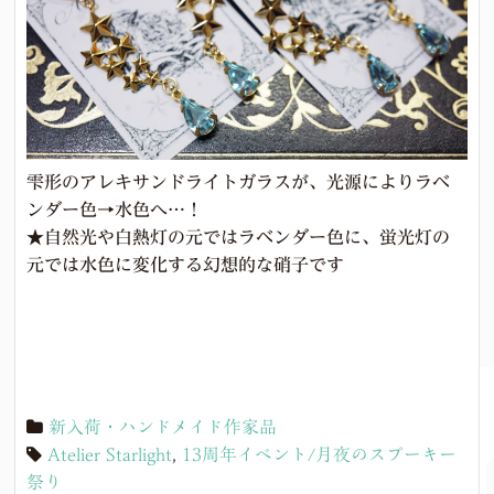
雫形のアレキサンドライトガラスが、光源によりラベ
ンダー色→水色へ…！
★自然光や白熱灯の元ではラベンダー色に、蛍光灯の
元では水色に変化する幻想的な硝子です
新入荷・ハンドメイド作家品
Atelier Starlight
,
13周年イベント/月夜のスプーキー
祭り