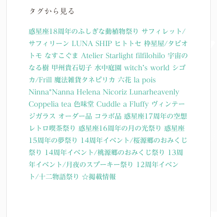
タグから見る
惑星座18周年のふしぎな動植物祭り
サフィレット/
サフィリーン
LUNA SHIP
ヒトトセ
枠星屋/タビオ
トモ
なすこぐま
Atelier Starlight
filfilohilo
宇宙の
なる樹
甲州貴石切子
水中庭園
witch’s world
シゴ
カ/Frill
魔法雑貨タネピリカ
六花
la pois
Ninna*Nanna
Helena Nicoriz
Lunarheavenly
Coppelia tea
色味堂
Cuddle a Fluffy
ヴィンテー
ジガラス
オーダー品
コラボ品
惑星座17周年の空想
レトロ喫茶祭り
惑星座16周年の月の光祭り
惑星座
15周年の夢祭り
14周年イベント/桜源郷のおみくじ
祭り
14周年イベント/桃源郷のおみくじ祭り
13周
年イベント/月夜のスプーキー祭り
12周年イベン
ト/十二物語祭り
☆掲載情報