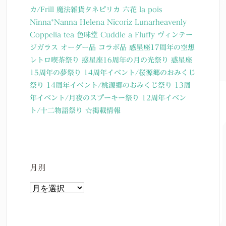
カ/Frill
魔法雑貨タネピリカ
六花
la pois
Ninna*Nanna
Helena Nicoriz
Lunarheavenly
Coppelia tea
色味堂
Cuddle a Fluffy
ヴィンテー
ジガラス
オーダー品
コラボ品
惑星座17周年の空想
レトロ喫茶祭り
惑星座16周年の月の光祭り
惑星座
15周年の夢祭り
14周年イベント/桜源郷のおみくじ
祭り
14周年イベント/桃源郷のおみくじ祭り
13周
年イベント/月夜のスプーキー祭り
12周年イベン
ト/十二物語祭り
☆掲載情報
月別
月
別