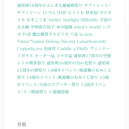
惑星座18周年のふしぎな動植物祭り
サフィレット/
サフィリーン
LUNA SHIP
ヒトトセ
枠星屋/タビオ
トモ
なすこぐま
Atelier Starlight
filfilohilo
宇宙の
なる樹
甲州貴石切子
水中庭園
witch’s world
シゴ
カ/Frill
魔法雑貨タネピリカ
六花
la pois
Ninna*Nanna
Helena Nicoriz
Lunarheavenly
Coppelia tea
色味堂
Cuddle a Fluffy
ヴィンテー
ジガラス
オーダー品
コラボ品
惑星座17周年の空想
レトロ喫茶祭り
惑星座16周年の月の光祭り
惑星座
15周年の夢祭り
14周年イベント/桜源郷のおみくじ
祭り
14周年イベント/桃源郷のおみくじ祭り
13周
年イベント/月夜のスプーキー祭り
12周年イベン
ト/十二物語祭り
☆掲載情報
月別