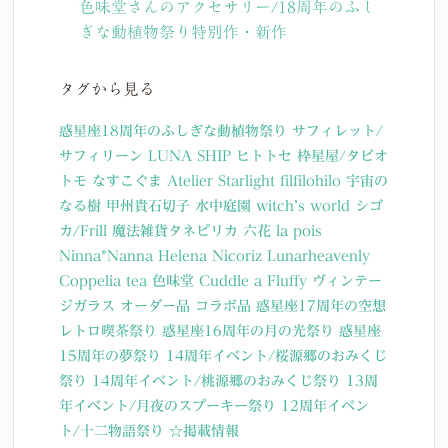
色味堂さんのアクセサリー/18周年のふし
ぎな動植物祭り特別作・新作
タグから見る
惑星座18周年のふしぎな動植物祭り
サフィレット/
サフィリーン
LUNA SHIP
ヒトトセ
枠星屋/タビオ
トモ
なすこぐま
Atelier Starlight
filfilohilo
宇宙の
なる樹
甲州貴石切子
水中庭園
witch’s world
シゴ
カ/Frill
魔法雑貨タネピリカ
六花
la pois
Ninna*Nanna
Helena Nicoriz
Lunarheavenly
Coppelia tea
色味堂
Cuddle a Fluffy
ヴィンテー
ジガラス
オーダー品
コラボ品
惑星座17周年の空想
レトロ喫茶祭り
惑星座16周年の月の光祭り
惑星座
15周年の夢祭り
14周年イベント/桜源郷のおみくじ
祭り
14周年イベント/桃源郷のおみくじ祭り
13周
年イベント/月夜のスプーキー祭り
12周年イベン
ト/十二物語祭り
☆掲載情報