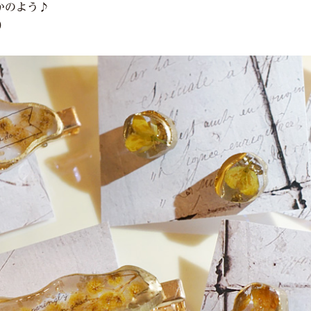
かのよう♪
)