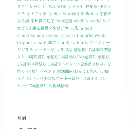
サフィリーン
LUNA SHIP
ヒトトセ
枠星屋/タビオ
トモ
なすこぐま
Atelier Starlight
filfilohilo
宇宙の
なる樹
甲州貴石切子
水中庭園
witch’s world
シゴ
カ/Frill
魔法雑貨タネピリカ
六花
la pois
Ninna*Nanna
Helena Nicoriz
Lunarheavenly
Coppelia tea
色味堂
Cuddle a Fluffy
ヴィンテー
ジガラス
オーダー品
コラボ品
惑星座17周年の空想
レトロ喫茶祭り
惑星座16周年の月の光祭り
惑星座
15周年の夢祭り
14周年イベント/桜源郷のおみくじ
祭り
14周年イベント/桃源郷のおみくじ祭り
13周
年イベント/月夜のスプーキー祭り
12周年イベン
ト/十二物語祭り
☆掲載情報
月別